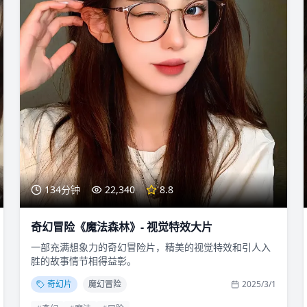
134分钟
22,340
8.8
奇幻冒险《魔法森林》- 视觉特效大片
一部充满想象力的奇幻冒险片，精美的视觉特效和引人入
胜的故事情节相得益彰。
奇幻片
魔幻冒险
2025/3/1