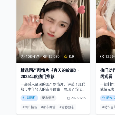
108分钟
15,680
8.9
125
精选国产剧情片《春天的故事》-
热门动
2025年度热门推荐
线观看
一部感人至深的国产剧情片，讲述了现代
一部制作
都市中年轻人的奋斗故事，展现了当代中
武侠元素
国的社会变迁和人情冷暖。
觉盛宴。
剧情片
都市情感
2025/1/15
动作
#
国产精品
#
都市剧情
#
青春励志
#
动作冒