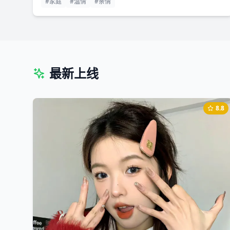
#
家庭
#
温情
#
亲情
最新上线
8.8