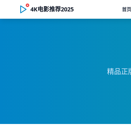
4K电影推荐2025
首
精品正版