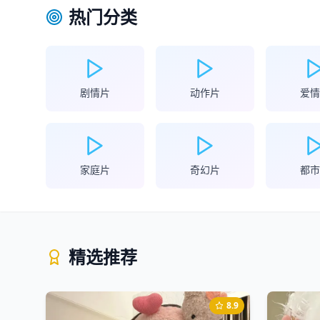
热门分类
剧情片
动作片
爱情
家庭片
奇幻片
都市
精选推荐
8.9