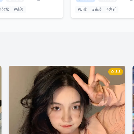
#
轻松
#
搞笑
#
历史
#
古装
#
宫廷
8.8