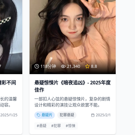
7
118分钟
21,340
8.8
精彩不间
悬疑惊悚片《暗夜追凶》- 2025年度
佳作
长的温馨
一部扣人心弦的悬疑惊悚片，复杂的剧情
动容。
设计和精彩的演技让观众欲罢不能。
2025/1/25
悬疑片
犯罪悬疑
2025/2/1
#
悬疑
#
犯罪
#
惊悚