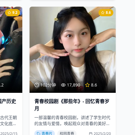
9.2
8.6
.2
102分钟
17,890
8.6
国产历史
青春校园剧《那些年》- 回忆青春岁
月
古代王朝
一部温馨的青春校园剧，讲述了学生时代
文化底
的友情与爱情，唤起观众对青春的美好回
忆。
2025/2/15
青春片
校园青春
2025/2/20