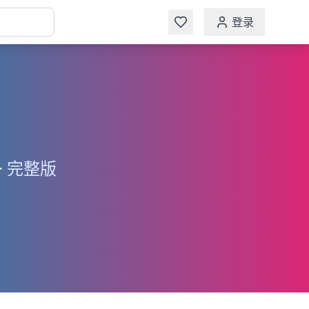
登录
5
· 完整版