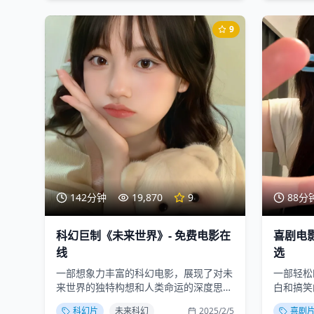
9
142分钟
19,870
9
88分
科幻巨制《未来世界》- 免费电影在
喜剧电
线
选
一部想象力丰富的科幻电影，展现了对未
一部轻松
来世界的独特构想和人类命运的深度思
白和搞笑
考。
科幻片
未来科幻
2025/2/5
喜剧