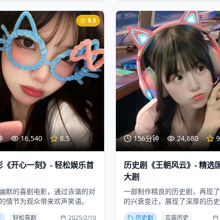
8.5
钟
16,540
8.5
156分钟
24,680
9
影《开心一刻》- 轻松娱乐首
历史剧《王朝风云》- 精选
大剧
幽默的喜剧电影，通过诙谐的对
一部制作精良的历史剧，再现了
的情节为观众带来欢声笑语。
的兴衰变迁，展现了深厚的历史
蕴。
片
轻松喜剧
2025/2/10
历史剧
古装历史