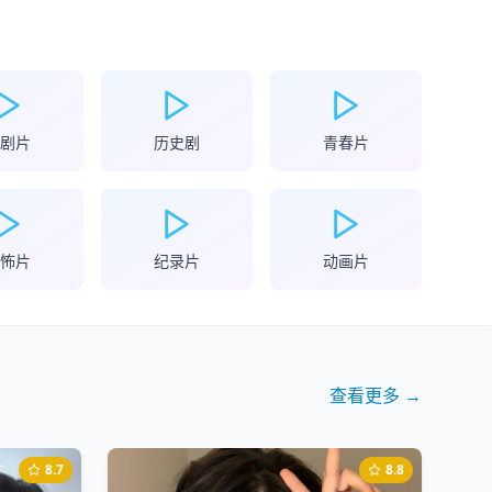
剧片
历史剧
青春片
怖片
纪录片
动画片
查看更多 →
8.7
8.8